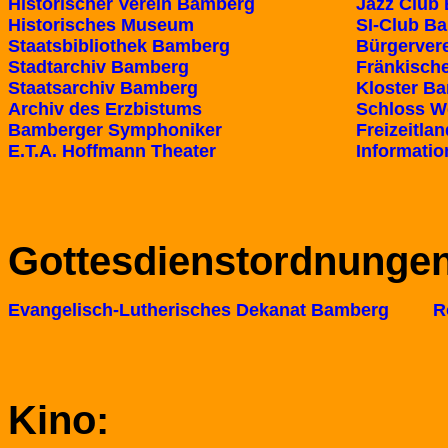
Historischer Verein Bamberg
Jazz Club
Historisches Museum
SI-Club B
Staatsbibliothek Bamberg
Bürgerver
Stadtarchiv Bamberg
Fränkisch
Staatsarchiv Bamberg
Kloster Ba
Archiv des Erzbistums
Schloss W
Bamberger Symphoniker
Freizeitla
E.T.A. Hoffmann Theater
Informatio
Gottesdienstordnungen
Evangelisch-Lutherisches Dekanat Bamberg
R
Kino: